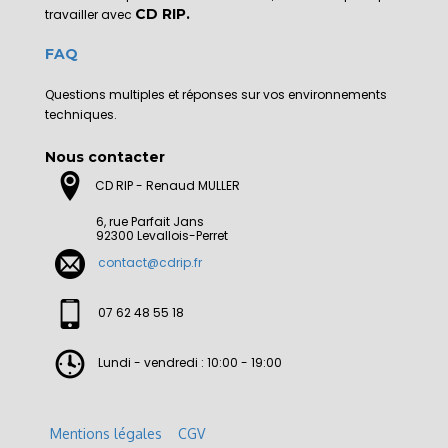
CD RIP.
travailler avec
FAQ
Questions multiples et réponses sur vos environnements
techniques.
Nous contacter
CD RIP - Renaud MULLER
6, rue Parfait Jans
92300 Levallois-Perret
contact@cdrip.fr
07 62 48 55 18
Lundi - vendredi : 10:00 - 19:00
Mentions légales
CGV