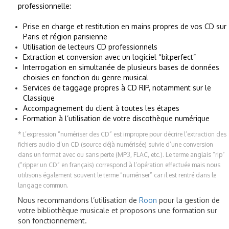
professionnelle:
Prise en charge et restitution en mains propres de vos CD sur
Paris et région parisienne
Utilisation de lecteurs CD professionnels
Extraction et conversion avec un logiciel “bitperfect”
Interrogation en simultanée de plusieurs bases de données
choisies en fonction du genre musical
Services de taggage propres à CD RIP, notamment sur le
Classique
Accompagnement du client à toutes les étapes
Formation à l’utilisation de votre discothèque numérique
* L’expression “numériser des CD” est impropre pour décrire l’extraction des
fichiers audio d’un CD (source déjà numérisée) suivie d’une conversion
dans un format avec ou sans perte (MP3, FLAC, etc.). Le terme anglais “rip”
(“ripper un CD” en français) correspond à l’opération effectuée mais nous
utilisons également souvent le terme “numériser” car il est rentré dans le
langage commun.
Nous recommandons l’utilisation de
Roon
pour la gestion de
votre bibliothèque musicale et proposons une formation sur
son fonctionnement.